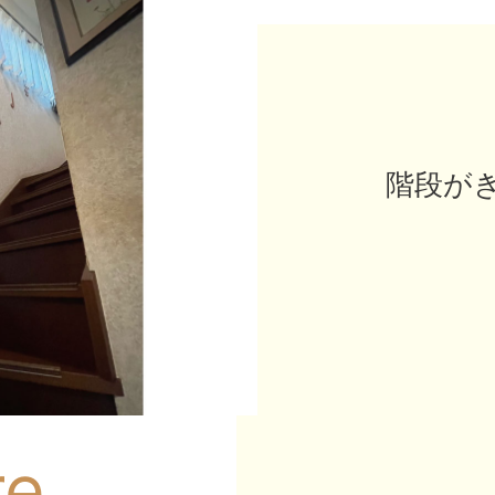
階段が
re