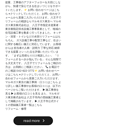
提案、工事後のアフターフォローを大切にしな
がら、快適で安心できる住まいづくりをサポー
トいたします。
お問い合わせページはこち
ら ※クリックしていただくと、お問い合わせフ
ォームから直接ご入力いただけます。 八王子で
リフォームの相談ならマルヰガス東京へ マルヰ
ガス東京株式会社は、 八王子市指定水道業者・
東京都指定排水設備工事事業者として、地域の
住宅設備工事を数多く行ってきました。 キッチ
ン・浴室・トイレなどの水回りリフォームはも
ちろん、 ガス設備工事や配管工事など、住まい
に関する幅広い施工に対応しています。 お客様
からは 担当者の人柄・説明力 丁寧な対応 納得
できる提案 といった点を評価いただいていま
す。 「まずは見積もりだけ相談したい」 「リ
フォームするべきか悩んでいる」 そんな段階で
も大丈夫です。 八王子でリフォームをご検討の
方は、お気軽にご相談ください。
お電話で
のご相談 042-622-3772
お問い合わせペー
ジはこちら ※クリックしていただくと、お問い
合わせフォームから直接ご入力いただけます。
マルヰガス東京の施工事例・口コミはこちら よ
り詳しい施工事例やお客様の口コミは、以下の
ページからご覧いただけます。 ▶ 施工事例を
見る ▶ お客様の口コミを見る また、マルヰガ
ス東京株式会社は 八王子市内の登録施工業者と
して掲載されています。 ▶ 八王子市公式サイ
トの登録施工業者一覧はこちら
リフォーム・修理
read more