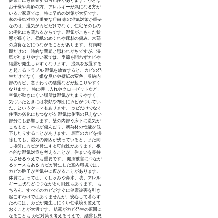
健康面にも影響する可能性があります。小さな
お子様や高齢の方、アレルギーが気になる方が
いるご家庭では、特に早めの対策が大切です。
家の湿気対策が重要な理由 家の湿気対策が重要
なのは、湿気がカビだけでなく、住宅そのもの
の劣化にも関わるからです。湿気がこもった状
態が続くと、壁紙のめくれや床材の傷み、木部
の腐食などにつながることがあります。 梅雨時
期だけの一時的な問題と思われがちですが、湿
気がたまりやすい家では、季節を問わずカビや
結露が発生しやすくなります。 湿気を放置する
と起こるトラブル 湿気を放置すると、カビの発
生だけでなく、嫌な臭いや壁紙の変色、収納内
部のカビ、窓まわりの結露などが起こりやすく
なります。 特に押し入れやクローゼットなど、
空気が動きにくい場所は湿気がたまりやすく、
気づいたときには衣類や布団にカビがついてい
た、というケースもあります。 カビだけでなく
住宅の劣化にもつながる 湿気は住宅の見えない
部分にも影響します。壁の内部や床下に湿気が
こもると、木材が傷んだり、断熱材の性能が低
下したりすることがあります。 表面のカビを掃
除しても、湿気の原因が残っていると、また同
じ場所にカビが発生する可能性があります。根
本的な湿気対策を考えることが、住まいを長持
ちさせるうえでも重要です。 健康被害につなが
るケースもある カビが発生した室内環境では、
カビの胞子が空気中に広がることがあります。
体質によっては、くしゃみや鼻水、咳、アレル
ギー症状などにつながる可能性もあります。 も
ちろん、すべてのカビがすぐに健康被害を引き
起こすわけではありませんが、安心して暮らす
ためには、カビが発生しにくい住環境を整えて
おくことが大切です。 結露がカビ発生の原因に
なることも カビ対策を考えるうえで、結露も見