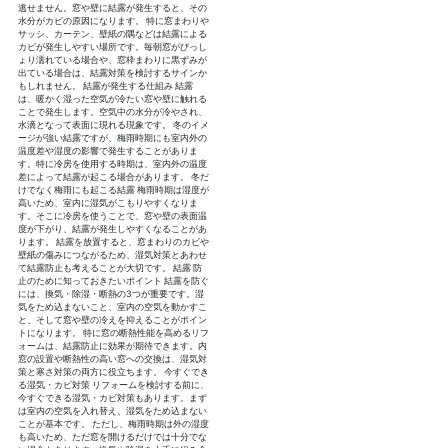
逃せません。窓や壁に結露が発生すると、その
水分がカビの原因になります。 特に窓まわりや
サッシ、カーテン、壁紙の隅などは結露による
カビが発生しやすい場所です。毎朝窓がびっし
ょり濡れている場合や、窓枠まわりに黒ずみが
出ている場合は、結露対策を検討するサインか
もしれません。 結露が発生する仕組み 結露
は、暖かく湿った空気が冷たい窓や壁に触れる
ことで発生します。空気中の水分が冷やされ、
水滴となって表面に現れる現象です。 冬のイメ
ージが強い結露ですが、梅雨時期にも室内外の
温度差や湿度の影響で発生することがありま
す。特に冷房を使用する時期は、室内外の温度
差によって結露が起こる場合があります。 冬だ
けでなく梅雨にも起こる結露 梅雨時期は湿度が
高いため、室内に湿気がこもりやすくなりま
す。そこに冷房を使うことで、窓や壁の表面温
度が下がり、結露が発生しやすくなることがあ
ります。 結露を放置すると、窓まわりのカビや
壁紙の傷みにつながるため、湿気対策とあわせ
て結露防止も考えることが大切です。 結露 防
止のために知っておきたいポイント 結露を防ぐ
には、換気・除湿・断熱の3つが重要です。湿
気をため込まないこと、室内の空気を動かすこ
と、そして窓や壁の冷えを抑えることがポイン
トになります。 特に窓の断熱性能を高めるリフ
ォームは、結露防止に効果が期待できます。内
窓の設置や断熱性の高い窓への交換は、湿気対
策と寒さ対策の両方に役立ちます。 今すぐでき
る湿気・カビ対策 リフォームを検討する前に、
今すぐできる湿気・カビ対策もあります。まず
は室内の空気を入れ替え、湿気をため込まない
ことが基本です。 ただし、梅雨時期は外の湿度
も高いため、ただ窓を開けるだけでは十分でな