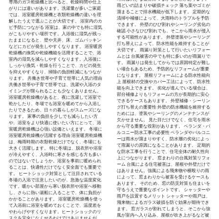
専用のガス乾燥機と比べると、乾燥時間や仕上
雨どいの詰まりや破損チェック 落ち葉やゴミが
がりには違いがあります。洗濯量が多いご家庭
溜まることで排水機能が低下します。 定期的な
では、浴室暖房乾燥機と衣類乾燥機の違いを理
清掃や補修によって、大雨時のトラブルを予防
解したうえで選ぶことが大切です。 浴室内のカ
できます。 外壁のひび割れやシーリング劣化の
ビ予防につながる 浴室は、家の中でも特に湿気
確認 小さなひび割れでも、そこから雨水が侵入
がこもりやすい場所です。入浴後に湿気が残っ
する可能性があります。 外壁塗装やシーリング
たままになると、壁や天井、床、ゴムパッキン
打ち替えによって、防水性能を維持することが
などにカビが発生しやすくなります。 浴室暖房
大切です。 雨漏り対策として行いたいリフォー
乾燥機の換気や乾燥機能を活用することで、浴
ムとは 台風被害の中でも特に多いのが雨漏りで
室内の湿気を減らしやすくなります。入浴後に
す。 雨漏りは発生してからでは原因特定が難し
しっかり換気・乾燥を行うことで、カビの発生
い場合もあるため、予防的なリフォームが重要
を抑えやすくなり、掃除の負担軽減にもつなが
になります。 屋根リフォームによる防水性能向
ります。 共働き世帯や子育て世帯に人気の理由
上 屋根材の交換やカバー工法によって、防水性
共働き世帯や子育て世帯では、洗濯や入浴のタ
能を向上できます。 劣化が進んでいる場合は、
イミングが限られることも少なくありません。
部分補修よりもリフォームの方が長期的に安心
浴室暖房乾燥機があると、夜に洗濯して浴室で
できるケースもあります。 外壁補修・シーリン
乾かしたり、冬場でも浴室を暖めてから入浴し
グ打ち替えの重要性 外壁の防水機能を維持する
たりできるため、日々の暮らしがスムーズにな
ためには、塗装やシーリングのメンテナンスが
ります。 家事の負担を少しでも減らしたい方
欠かせません。 見た目だけでなく、住宅を雨水
や、浴室をより快適に使いたい方にとって、浴
から守る重要な役割があります。 ベランダ・バ
室暖房乾燥機は心強い設備といえます。 冬場に
ルコニー防水工事の必要性 ベランダやバルコニ
浴室暖房乾燥機が活躍する理由 浴室暖房乾燥機
ーは雨水が溜まりやすく、防水層の劣化によっ
は、梅雨時期の衣類乾燥だけでなく、冬場にも
て雨漏りの原因になることがあります。 定期的
大きく活躍します。 特に冬場は、脱衣所や浴室
な防水工事を行うことで、住宅全体の耐久性向
が冷えやすく、入浴時に寒さを感じる方も多い
上につながります。 窓まわりの台風対策リフォ
のではないでしょうか。浴室を事前に暖められ
ーム 台風による住宅被害は、屋根や外壁だけで
ることは、快適性だけでなく安全面でも重要で
はありません。強風による飛来物や横殴りの雨
す。 ヒートショック対策として注目されている
によって、窓まわりから被害を受けるケースも
冬場の入浴で注意したいのが、急激な温度変化
あります。 そのため、窓の防災対策も住まいを
です。暖かい部屋から寒い脱衣所や浴室へ移動
守るうえで重要なポイントです。 シャッターや
し、さらに熱い湯船に入ることで、体に負担が
雨戸を設置するメリット シャッターや雨戸は、
かかることがあります。 浴室暖房乾燥機を使っ
飛来物によるガラス破損を防ぐ効果が期待でき
て入浴前に浴室を暖めておくことで、温度差を
ます。 窓ガラスが割れてしまうと、そこから強
やわらげやすくなります。ヒートショックのリ
風が室内へ入り込み、屋根が吹き上がるなど被
スクを完全になくせるわけではありませんが、