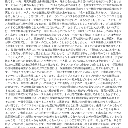
徴です。 一方、電気炊飯器は多機能化が進み、好みに合わせた炊き分けができるモデルも多くありま
す。 どちらにも魅力がありますが、 「ごはんそのものの美味しさ」を重視する方にはガス炊飯器が選
ばれる傾向があります。 炊飯時間や使い勝手の違い 電気炊飯器はタイマー機能や長時間保温機能が充
実しています。 一方、ガス炊飯器は短時間で炊き上がるため、「食べる直前に炊きたい」「炊きたて
を楽しみたい」という方に向いています。 ランニングコストや設置条件の違い ランニングコストは使
用頻度や契約内容によって異なりますが、大きな差が出ないケースも少なくありません。 ただし、ガ
ス炊飯器はガス栓が必要になるため、設置環境を事前に確認しておくことが大切です。 ガス炊飯器が
おすすめな家庭の特徴 ごはんの味にこだわりたい方 「おかずよりもまずごはんが大事」という方に
は、ガス炊飯器がおすすめです。 毎日食べるものだからこそ、美味しいごはんは暮らしの満足度を大
きく高めてくれます。特にお米の価格が上がっている今、一粒一粒を美味しく味わえることは大きな
価値といえるでしょう。 家族が多く一度にたくさん炊く方 育ち盛りのお子さまがいるご家庭や、家族
が多いご家庭では、一度に多くのごはんを炊くことも少なくありません。 ガス炊飯器は大容量モデル
も充実しており、大量に炊いても美味しく仕上がりやすいことから、多くのご家庭で愛用されていま
す。 毎日の食事を大切にしたい方 食卓は家族が集まる大切な時間です。 「美味しいごはんを食べる」
という何気ない日常を少し豊かにしたい方にとって、ガス炊飯器は暮らしの質を高めてくれる設備の
一つといえるでしょう。 ガス炊飯器を選ぶ際のポイント 容量の選び方 ガス炊飯器を選ぶ際は、まず家
族の人数に合った容量を選ぶことが大切です。 一人暮らしやご夫婦二人であれば少容量タイプ、4人
以上のご家庭であれば5合炊き以上を選ぶなど、ライフスタイルに合わせて検討しましょう。 保温機能
や便利機能を確認する 最近のガス炊飯器には、保温機能や予約機能を搭載したモデルも増えていま
す。 「炊きたてを食べることが多いのか」「朝に予約炊飯を使いたいのか」など、ご家庭の使い方を
イメージして選ぶと失敗しにくくなります。 卓上タイプとビルトインタイプの違い ガス炊飯器には、
キッチンに置いて使う卓上タイプと、システムキッチンへ組み込むビルトインタイプがあります。 キ
ッチンスペースや使い勝手によって最適なタイプは異なりますので、導入前にしっかり確認すること
が大切です。 ガス炊飯器の気になるデメリットとは 設置場所にガス栓が必要になる ガス炊飯器を使用
するためには、設置場所の近くにガス栓が必要です。 現在ガス栓がない場合でも、住宅の状況によっ
ては増設工事で対応できるケースがありますので、まずは専門業者へ相談してみることをおすすめし
ます。 保温性能は機種によって異なる 電気炊飯器の中には長時間保温を得意とする機種もあります。
そのため、一日中保温して食べることが多いご家庭では、機種ごとの特徴を比較したうえで選ぶこと
が大切です。 ライフスタイルに合った選び方が重要 どんなに優れた設備でも、生活スタイルに合って
いなければ満足度は下がってしまいます。 「炊きたてを楽しみたい」「毎日たくさんごはんを食べ
る」など、ご家庭の暮らし方に合わせて選ぶことが後悔しないポイントです。 お米が高い今こそガス
炊飯器が注目される理由 せっかくのお米をもっと美味しく食べられる お米の価格が高騰している今だ
からこそ、「どうせ食べるなら美味しく食べたい」という方が増えています。 同じお米でも、炊き方
によって味の感じ方は変わります。ガス炊飯器は、お米本来の美味しさを最大限に引き出しやすい設
備として注目されています。 外食を減らし家庭での食事満足度を高められる ごはんが美味しくなるこ