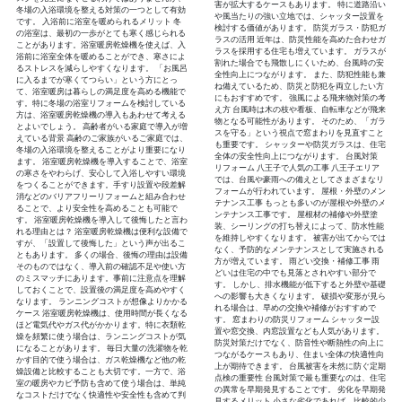
害が拡大するケースもあります。 特に道路沿い
冬場の入浴環境を整える対策の一つとして有効
や風当たりの強い立地では、シャッター設置を
です。 入浴前に浴室を暖められるメリット 冬
検討する価値があります。 防災ガラス・防犯ガ
の浴室は、最初の一歩がとても寒く感じられる
ラスの活用 近年は、防災性能を高めた合わせガ
ことがあります。浴室暖房乾燥機を使えば、入
ラスを採用する住宅も増えています。 ガラスが
浴前に浴室全体を暖めることができ、寒さによ
割れた場合でも飛散しにくいため、台風時の安
るストレスを減らしやすくなります。 「お風呂
全性向上につながります。 また、防犯性能も兼
に入るまでが寒くてつらい」という方にとっ
ね備えているため、防災と防犯を両立したい方
て、浴室暖房は暮らしの満足度を高める機能で
にもおすすめです。 強風による飛来物対策の考
す。特に冬場の浴室リフォームを検討している
え方 台風時は木の枝や看板、自転車などが飛来
方は、浴室暖房乾燥機の導入もあわせて考える
物となる可能性があります。 そのため、「ガラ
とよいでしょう。 高齢者がいる家庭で導入が増
スを守る」という視点で窓まわりを見直すこと
えている背景 高齢のご家族がいるご家庭では、
も重要です。 シャッターや防災ガラスは、住宅
冬場の入浴環境を整えることがより重要になり
全体の安全性向上につながります。 台風対策
ます。 浴室暖房乾燥機を導入することで、浴室
リフォーム 八王子で人気の工事 八王子エリア
の寒さをやわらげ、安心して入浴しやすい環境
では、台風や豪雨への備えとしてさまざまなリ
をつくることができます。手すり設置や段差解
フォームが行われています。 屋根・外壁のメン
消などのバリアフリーリフォームと組み合わせ
テナンス工事 もっとも多いのが屋根や外壁のメ
ることで、より安全性を高めることも可能で
ンテナンス工事です。 屋根材の補修や外壁塗
す。 浴室暖房乾燥機を導入して後悔したと言わ
装、シーリングの打ち替えによって、防水性能
れる理由とは？ 浴室暖房乾燥機は便利な設備で
を維持しやすくなります。 被害が出てからでは
すが、「設置して後悔した」という声が出るこ
なく、予防的なメンテナンスとして実施される
ともあります。 多くの場合、後悔の理由は設備
方が増えています。 雨どい交換・補修工事 雨
そのものではなく、導入前の確認不足や使い方
どいは住宅の中でも見落とされやすい部分で
のミスマッチにあります。事前に注意点を理解
す。 しかし、排水機能が低下すると外壁や基礎
しておくことで、設置後の満足度を高めやすく
への影響も大きくなります。 破損や変形が見ら
なります。 ランニングコストが想像よりかかる
れる場合は、早めの交換や補修がおすすめで
ケース 浴室暖房乾燥機は、使用時間が長くなる
す。 窓まわりの防災リフォーム シャッター設
ほど電気代やガス代がかかります。特に衣類乾
置や窓交換、内窓設置なども人気があります。
燥を頻繁に使う場合は、ランニングコストが気
防災対策だけでなく、防音性や断熱性の向上に
になることがあります。 毎日大量の洗濯物を乾
つながるケースもあり、住まい全体の快適性向
かす目的で使う場合は、ガス乾燥機など他の乾
上が期待できます。 台風被害を未然に防ぐ定期
燥設備と比較することも大切です。一方で、浴
点検の重要性 台風対策で最も重要なのは、住宅
室の暖房やカビ予防も含めて使う場合は、単純
の異常を早期発見することです。 劣化を早期発
なコストだけでなく快適性や安全性も含めて判
見するメリット 小さな劣化であれば、比較的少