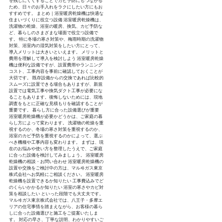
を残しにくくすることでカビ予防にもつながる
ため、日々のお手入れをラクにしたい方にもお
すすめです。 まとめ｜浴室暖房乾燥機は快適な
住まいづくりに役立つ設備 浴室暖房乾燥機は、
洗濯物の乾燥、浴室の暖房、換気、カビ予防な
ど、暮らしのさまざまな場面で役立つ設備で
す。 特に冬場の寒さ対策や、梅雨時期の洗濯物
対策、浴室内の湿気対策をしたい方にとって、
導入メリットは大きいといえます。 メリットと
費用を理解して導入を検討しよう 浴室暖房乾燥
機は便利な設備ですが、設置費用やランニング
コスト、工事内容を事前に確認しておくことが
大切です。 既存設備からの交換であれば比較的
スムーズに設置できる場合もありますが、新規
設置では電気工事や換気ダクト工事が必要にな
ることもあります。後悔しないためには、現地
調査をもとに正確な見積もりを確認することが
重要です。 暮らし方に合った設備選びが重要
浴室暖房乾燥機が必要かどうかは、ご家庭の暮
らし方によって変わります。 洗濯物の乾燥を重
視するのか、冬場の寒さ対策を重視するのか、
浴室のカビ予防を重視するのかによって、選ぶ
べき機種や工事内容も変わります。 まずは、現
在のお悩みや使い方を整理したうえで、ご家庭
に合った設備を検討してみましょう。 浴室暖房
乾燥機の相談・お問い合わせ 浴室暖房乾燥機の
設置や交換をご検討中の方は、マルヰガス東京
株式会社へお気軽にご相談ください。 浴室暖房
乾燥機を設置できるか知りたい 工事費込みでど
のくらいかかるか知りたい 浴室の寒さやカビ対
策を相談したい といった段階でも大丈夫です。
マルヰガス東京株式会社では、八王子・多摩エ
リアの住宅事情を踏まえながら、お客様の暮ら
しに合った設備選びと施工をご提案いたしま
す。 対応の早さ、丁寧な説明、わかりやすいご