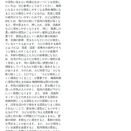
や湿気に悩まない快適な住まいづくりを目指し
たい方は、ぜひ参考にしてみてください。 梅雨
になるとカビが発生しやすくなる理由 梅雨にな
るとカビが発生しやすくなるのは、気温と湿度
の条件がそろいやすいためです。カビは湿気を
好むため、雨の日が続いて室内の湿度が高くな
ると、壁や窓まわり、押し入れ、浴室、洗面所
などに発生しやすくなります。 特に、風通しの
悪い場所や湿気がこもりやすい場所は注意が必
要です。普段は見えにくい家具の裏や収納の
奥、北側の部屋、窓まわりなどにカビが発生し
ているケースもあります。 カビが発生する条件
とは カビは、湿度・温度・栄養分の条件がそろ
うと発生しやすくなります。ホコリや皮脂汚
れ、木材や壁紙などもカビの栄養源になるた
め、住宅の中にはカビが発生しやすい場所が多
く存在します。 特に湿度が高い状態が続くと、
掃除をしていてもカビが繰り返し発生すること
があります。そのため、カビ対策では「カビを
取り除くこと」だけでなく、「カビが発生しに
くい環境をつくること」が重要です。 梅雨時期
に湿気が増える仕組み 梅雨時期は雨の日が続
き、外気の湿度が高くなります。窓を開けても
湿った空気が入りやすく、室内の湿度が下がり
にくい状態になります。 また、浴室・洗面所・
キッチンなどの水まわりから発生する湿気や、
収納内部にこもる湿気もカビの原因になりま
す。日常生活の中で発生する湿気がうまく排出
されないことで、家全体に湿気がこもりやすく
なるのです。 カビが住宅に与える悪影響 カビ
は見た目や臭いの問題だけではありません。壁
紙や床材、木部などに発生すると、素材の劣化
を早めることがあります。 また、カビが発生し
ている状態を放置すると、室内環境が悪化し、