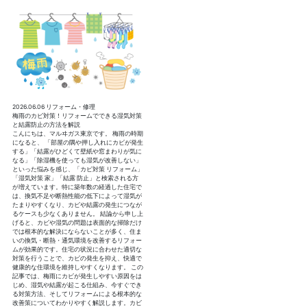
2026.06.06
リフォーム・修理
梅雨のカビ対策！リフォームでできる湿気対策
と結露防止の方法を解説
こんにちは、マルヰガス東京です。 梅雨の時期
になると、 「部屋の隅や押し入れにカビが発生
する」「結露がひどくて壁紙や窓まわりが気に
なる」「除湿機を使っても湿気が改善しない」
といった悩みを感じ、「カビ対策 リフォーム」
「湿気対策 家」「結露 防止」と検索される方
が増えています。特に築年数の経過した住宅で
は、換気不足や断熱性能の低下によって湿気が
たまりやすくなり、カビや結露の発生につなが
るケースも少なくありません。 結論から申し上
げると、カビや湿気の問題は表面的な掃除だけ
では根本的な解決にならないことが多く、住ま
いの換気・断熱・通気環境を改善するリフォー
ムが効果的です。住宅の状況に合わせた適切な
対策を行うことで、カビの発生を抑え、快適で
健康的な住環境を維持しやすくなります。 この
記事では、梅雨にカビが発生しやすい原因をは
じめ、湿気や結露が起こる仕組み、今すぐでき
る対策方法、そしてリフォームによる根本的な
改善策についてわかりやすく解説します。カビ