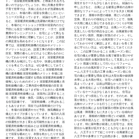
ト」「浴室暖房乾燥機 後悔」と検索される方も
発生するケースも少なくありません。 結論から
多いのではないでしょうか。特に共働き世帯や
申し上げると、 台風による被害は事前の点検や
子育て世帯では、天候に左右されず洗濯物を乾
適切なリフォームによってリスクを大きく軽減
かしたい、冬場の寒い浴室を快適にしたいとい
できます。 屋根や外壁の補修、雨どいの点検・
うニーズが高まっています。 結論から申し上げ
交換、窓まわりの強化などを行うことで、強風
ると、 浴室暖房乾燥機は洗濯物の乾燥だけでな
や大雨に備えた安心できる住まいづくりが可能
く、冬場のヒートショック対策や浴室内のカビ
になります。 この記事では、台風シーズン前に
予防にも役立つ便利な設備です。 一方で、設置
見直したい住宅の弱点をはじめ、台風被害が発
費用やランニングコスト、住宅によって異なる
生しやすい箇所、雨漏り対策のポイント、そし
工事内容を事前に理解しておくことが、設置後
て八王子で検討したい台風対策リフォームにつ
の満足度を高めるポイントになります。 この記
いてわかりやすく解説します。住まいを長く安
事では、浴室暖房乾燥機の仕組みやメリット・
全に守りたい方は、ぜひ参考にしてみてくださ
デメリットをはじめ、設置工事の内容や費用の
い。 この記事でわかること 台風シーズン前に
目安、実際の暮らしがどのように変わるのかに
住宅の備えが重要な理由 台風で被害を受けやす
ついてわかりやすく解説します。浴室暖房乾燥
い住宅の箇所 台風対策住宅として見直したいポ
機の導入を検討している方や、快適な住環境づ
イント 雨漏り対策として行いたいリフォーム
くりを考えている方は、ぜひ参考にしてみてく
窓まわりの台風対策リフォーム 台風対策リフォ
ださい。 この記事でわかること 浴室暖房乾燥
ーム 八王子で人気の工事 台風シーズン前に住
機の基本機能 浴室乾燥機のメリット 冬場に浴
宅の備えが重要な理由 近年は大型台風や線状降
室暖房乾燥機が活躍する理由 浴室暖房乾燥機で
水帯による大雨が増え、住宅への被害リスクも
後悔しないためのポイント 浴室暖房乾燥機と衣
高まっています。以前は問題なかった住宅で
類乾燥機の違い 工事内容や費用相場の目安 浴
も、経年劣化によって台風被害を受けやすくな
室暖房乾燥機とは？まず知っておきたい基本機
っているケースは少なくありません。 住宅は
能 浴室暖房乾燥機とは、浴室内に設置すること
日々少しずつ劣化していきます。そのため、被
で、暖房・乾燥・換気・涼風などの機能を使え
害が発生してから修理するのではなく、事前に
る住宅設備です。 「浴室乾燥機」と呼ばれるこ
点検やメンテナンスを行うことが大切です。 近
ともありますが、現在では衣類乾燥だけでな
年の大型台風による住宅被害の増加 近年の台風
く、冬場の浴室暖房やカビ予防、換気機能まで
は風速・降雨量ともに大きくなっている傾向が
備えたタイプが多くなっています。 毎日の入浴
あります。 屋根材の飛散や雨どいの破損、外壁
や洗濯に関わる設備のため、導入すると暮らし
からの雨水侵入など、住宅被害は年々増加して
の快適性が大きく変わる可能性があります。 浴
います。特に築年数が経過した住宅では、劣化
室暖房乾燥機の仕組みとは 浴室暖房乾燥機は、
部分から被害が拡大することも少なくありませ
浴室内に温風や風を送り、空気を循環させるこ
ん。 八王子エリアで起こりやすい台風被害とは
とで浴室を暖めたり、衣類を乾かしたりする設
八王子市や多摩エリアは自然が多く、強風や豪
備です。 天井に設置するタイプが一般的で、既