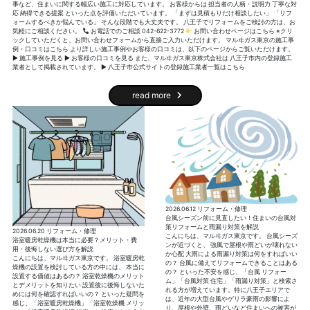
事など、住まいに関する幅広い施工に対応しています。 お客様からは 担当者の人柄・説明力 丁寧な対
応 納得できる提案 といった点を評価いただいています。 「まずは見積もりだけ相談したい」 「リフ
ォームするべきか悩んでいる」 そんな段階でも大丈夫です。 八王子でリフォームをご検討の方は、お
気軽にご相談ください。
お電話でのご相談 042-622-3772
お問い合わせページはこちら ※クリ
ックしていただくと、お問い合わせフォームから直接ご入力いただけます。 マルヰガス東京の施工事
例・口コミはこちら より詳しい施工事例やお客様の口コミは、以下のページからご覧いただけます。
▶ 施工事例を見る ▶ お客様の口コミを見る また、マルヰガス東京株式会社は 八王子市内の登録施工
業者として掲載されています。 ▶ 八王子市公式サイトの登録施工業者一覧はこちら
read more
2026.06.12
リフォーム・修理
台風シーズン前に見直したい！住まいの台風対
策リフォームと雨漏り対策を解説
2026.06.20
リフォーム・修理
こんにちは、マルヰガス東京です。 台風シーズ
浴室暖房乾燥機は本当に必要？メリット・費
ンが近づくと、 強風で屋根や雨どいが壊れない
用・後悔しない選び方を解説
か心配 大雨による雨漏り対策は何をすればいい
こんにちは、マルヰガス東京です。 浴室暖房乾
の？ 台風に備えてリフォームできることはある
燥機の設置を検討している方の中には、 本当に
の？ といった不安を感じ、「台風 リフォー
設置する価値はあるの？ 浴室乾燥機のメリット
ム」「台風対策 住宅」「雨漏り対策」と検索さ
とデメリットを知りたい 設置後に後悔しないた
れる方が増えています。特に八王子エリアで
めには何を確認すればいいの？ といった疑問を
は、近年の大型台風やゲリラ豪雨の影響によ
感じ、「浴室暖房乾燥機」「浴室乾燥機 メリッ
り、屋根や外壁、雨どいなど住まいへの被害が