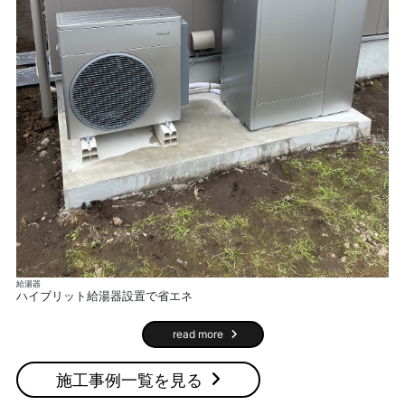
給湯器
ト
ハイブリット給湯器設置で省エネ
ウ
read more
施工事例一覧を見る