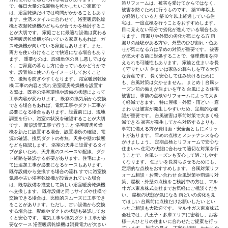
策リフォームは、被害を受けてからではなく、
で、毎日大量の洗濯物を乾かしたいご家庭で
被害を防ぐために行うものです。 築10年以上
は、浴室乾燥だけでは時間がかかることもあり
が経過している方 築10年以上経過している住
ます。生活スタイルに合わせて、浴室暖房乾燥
宅は、一度点検を行うことをおすすめします。
機と衣類乾燥機のどちらが合うかを検討するこ
目に見えない部分で劣化が進んでいる場合もあ
とが大切です。 家庭ごとに最適な設備は変わる
ります。 雨漏りや外壁の劣化が気になる方 雨
浴室暖房乾燥機が向いている家庭もあれば、ガ
漏りの経験がある方や、外壁のひび割れ・色あ
ス乾燥機が向いている家庭もあります。また、
せが気になる方は早めの対策が重要です。 被害
両方を使い分けることで快適になる場合もあり
が拡大する前に対処することで、修理費用を抑
ます。 重要なのは、設備単体の良し悪しではな
えられる可能性もあります。 家族と住まいを長
く、ご家庭の暮らし方に合っているかどうかで
く守りたい方 住まいは家族の暮らしを守る大切
す。設置前に使い方をイメージしておくこと
な資産です。 長く安心して住み続けるために
で、後悔を防ぎやすくなります。 浴室暖房乾燥
も、台風対策は欠かせません。 まとめ｜台風シ
機 工事の内容と流れ 浴室暖房乾燥機を設置す
ーズン前の備えが住まいを守る 台風による住宅
る際は、既存の浴室環境や設備の状態によって
被害は、事前の点検やリフォームによって大き
工事内容が変わります。 既存の換気扇から交換
く軽減できます。 特に屋根・外壁・雨どい・窓
できる場合もあれば、電気工事やダクト工事が
まわりは被害が発生しやすいため、定期的な確
必要になる場合もあります。設置前には、現地
認が重要です。 台風被害は事前対策で大きく軽
調査を行い、浴室の状況を確認することが大切
減できる 被害が発生してから対応するよりも、
です。 新規設置工事で行うこと 浴室暖房乾燥
事前に備える方が費用面・安全面ともにメリッ
機を新たに設置する場合、設置場所の確認、電
トがあります。 早めの点検とメンテナンスを心
源の確認、換気ダクトの有無、天井や壁の状態
がけましょう。 定期点検とリフォームで安心な
などを確認します。 浴室の天井に設置するタイ
住まいへ 住宅の状態に合わせて適切な対策を行
プが多いため、天井裏のスペースや配線、ダク
うことで、台風シーズンも安心して過ごしやす
ト経路を確認する必要があります。住宅によっ
くなります。 住まいを長持ちさせるためにも、
ては追加工事が必要になるケースもあります。
定期的な点検をおすすめします。 台風対策リフ
既存設備から交換する場合の流れ すでに浴室換
ォーム相談・お問い合わせ 台風対策や雨漏り対
気扇や古い浴室乾燥機が設置されている場合
策、屋根・外壁の点検をご検討中の方は、マル
は、既存設備を撤去して新しい浴室暖房乾燥機
ヰガス東京株式会社までお気軽にご相談くださ
へ交換します。 既存設備と同じサイズや仕様で
い。 屋根の状態が気になる 雨どいの劣化を見
交換できる場合は、比較的スムーズに工事でき
てほしい 台風前に点検だけお願いしたい とい
ることがあります。ただし、古い設備から交換
ったご相談も大歓迎です。 マルヰガス東京株式
する場合は、配線やダクトの状態も確認してお
会社では、八王子・多摩エリアに密着し、お客
くと安心です。 電気工事や換気ダクト工事が必
様一人ひとりの住まいに合わせたご提案を行っ
要なケース 浴室暖房乾燥機は消費電力が大きい
ています。 対応の早さ、丁寧な説明、わかりや