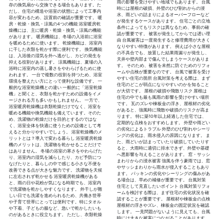
雨の影響を受けやすい地域でもあります。 台風
存の換気扇から交換できる場合もあります。た
時には屋根の破損、外壁のひび割れからの浸
だし、住宅の構造や浴室の状態によって工事内
水、雨どいの詰まりによるオーバーフローなど
容が変わるため、設置前の確認が重要です。 暖
が発生するケースがあります。 住宅ごとの立地
房・乾燥・換気・涼風の4つの機能 浴室暖房乾
条件によってもリスクは異なるため、事前の確
燥機には、主に暖房・乾燥・換気・涼風の機能
認が重要です。 被害が発生してからでは遅い理
があります。 暖房機能は、冬場の入浴前に浴室
由 台風被害は一度発生すると修理費用が大きく
を暖めるために使います。 乾燥機能は、浴室内
なりやすい特徴があります。 例えば小さな屋根
に干した衣類を乾かす際に便利です。 換気機能
の不具合でも、放置した結果雨漏りが発生し、
は、入浴後の湿気を外へ逃がし、カビの発生を
天井や壁内部まで傷んでしまうケースがありま
抑える役割があります。 涼風機能は、夏場の入
す。 そのため、被害を未然に防ぐためのリフォ
浴時に浴室内の蒸し暑さをやわらげるために使
ームや点検が重要なのです。 台風で被害を受け
われます。 一台で複数の役割を持つため、浴室
やすい住宅の箇所 台風対策を考える際は、まず
環境を整えたい方にとって便利な設備です。 一
住宅のどこが弱点になりやすいのかを知ること
般的な浴室乾燥機との違い 一般的に「浴室乾燥
が大切です。 屋根の破損や飛散リスク 屋根は
機」と聞くと、衣類を乾かすための設備をイメ
住宅の中でも最も風雨の影響を受けやすい場所
ージされる方も多いかもしれません。 一方で、
です。 瓦のズレや棟板金の浮き、屋根材の劣化
浴室暖房乾燥機は衣類乾燥だけでなく、浴室を
があると、強風時に飛散や破損のリスクが高ま
暖める機能や換気機能も備えています。そのた
ります。 特に築10年以上経過した住宅では、
め、洗濯物の乾燥だけを目的とするのではな
定期的な点検をおすすめします。 外壁や雨どい
く、浴室全体を快適に使うための設備として考
の劣化によるトラブル 外壁のひび割れやシーリ
えると分かりやすいでしょう。 浴室乾燥機のメ
ングの劣化は、雨水侵入の原因になります。 ま
リットとは？導入で変わる暮らし 浴室暖房乾燥
た、雨どいが詰まっていたり破損していたりす
機のメリットは、洗濯物を乾かせることだけで
ると、大雨時に適切に排水できず、外壁や基礎
はありません。 冬場の浴室の寒さをやわらげた
へ悪影響を与えることがあります。 窓・サッシ
り、浴室内の湿気を減らしたり、カビ予防につ
まわりからの浸水被害 強風を伴う豪雨では、窓
なげたりと、暮らしの中で感じる小さな不便を
やサッシまわりから雨水が侵入することもあり
改善できる点が大きな魅力です。 洗濯物を天候
ます。 パッキンの劣化やシーリングの傷みがあ
に左右されず乾かせる 浴室暖房乾燥機がある
る場合は、早めの補修が重要です。 台風対策
と、雨の日や花粉が気になる時期でも、浴室内
住宅として見直したいポイント 台風対策リフォ
で洗濯物を乾かしやすくなります。 外干しが難
ームを検討する際は、まず住宅の劣化状況を確
しい日でも洗濯を進められるため、共働き世帯
認することが重要です。 屋根材や棟板金の点検
や子育て世帯にとっては便利です。特にタオル
屋根材の浮きやズレ、棟板金の固定状況を確認
や下着、子どもの服など、急いで乾かしたいも
します。 一見問題がないように見えても、台風
のがあるときに役立ちます。 ただし、衣類乾燥
時には大きな被害につながることがあります。