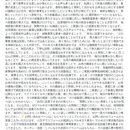
とで、家で食事をする楽しみが増えたというお声も多くあります。 結果として外食の回数が減り、食
費の見直しにつながるケースもあります。 食材を無駄なく美味しく活かせる お米をはじめとする食材
の価格が上がる今、毎日の食事をより大切にしたいと考える方が増えています。 食材を無駄なく、美
味しくいただくという意味でも、ガス炊飯器はこれからの時代に合った選択肢の一つといえるかもし
れません。 八王子でガス炊飯器を導入するなら ガス設備に詳しい地域密着業者へ相談するメリット ガ
ス炊飯器の導入では、機種選びだけでなく、設置場所やガス栓の状況を確認することも大切です。 地
域密着の業者であれば、実際の住まいを確認しながら、ご家庭に合った提案を受けやすくなります。
住宅環境に合わせた最適な提案が受けられる 同じ八王子エリアでも、戸建てやマンション、築年数に
よって設置条件は異なります。 経験豊富な業者へ相談することで、「本当に設置できるのか」「どの
機種が合うのか」といった疑問を解消しながら進めることができます。 導入後のアフターフォローも
重要 設備は設置して終わりではありません。 長く安心して使うためには、困ったときにすぐ相談でき
る体制があることも大切です。 マルヰガス東京株式会社では、大手には価格面でかなわない場面もあ
るからこそ、対応の早さ、丁寧な説明、お客様に寄り添った提案、そして導入後のアフターフォロー
を大切にしています。 こんな方にガス炊飯器はおすすめ 毎日のごはんをもっと美味しく食べたい方 ご
はんの美味しさにこだわりたい方には、ガス炊飯器は非常におすすめです。 毎日の食事が少し豊かに
なることで、暮らしの満足度も変わってきます。 お米の価格高騰をきっかけに食生活を見直したい方
高いお米を購入する今だからこそ、炊飯方法を見直すことで、お米の価値をさらに感じられるように
なります。 毎日食べるものだからこそ、炊飯器選びは意外と大切なポイントです。 炊飯時間を短縮し
家事効率を高めたい方 短時間で炊き上がるガス炊飯器は、忙しいご家庭の家事負担軽減にも役立ちま
す。 家事を少しでも効率化したい方にもおすすめの設備です。 まとめ｜ガス炊飯器で毎日のごはんを
もっと美味しく ガス炊飯器はお米本来の美味しさを引き出せる設備 ガス炊飯器は、強い火力によって
お米の甘みや旨みを引き出し、ふっくらと美味しいごはんを炊き上げることができる設備です。 お米
の価格が高騰している今だからこそ、その価値をより実感しやすいかもしれません。 家庭に合った機
種選びで満足度が大きく変わる ガス炊飯器にはさまざまな機種があり、ご家庭によって最適な選択肢
は異なります。 ライフスタイルやご家族の人数、使い方に合わせて選ぶことで、毎日の食事がさらに
豊かになります。 ガス炊飯器の相談・お問い合わせ 「ガス炊飯器に興味があるけれど、どの機種を選
べばいいかわからない」 「自宅に設置できるのか知りたい」 「実際にどれくらい美味しくなるのか気
になる」 そんな方は、ぜひマルヰガス東京株式会社へお気軽にご相談ください。 私たちは、地域密着
ならではの対応力と提案力を活かし、お客様の暮らしに合った最適なガス機器選びをサポートしてい
ます。 毎日のごはんをもっと美味しく、もっと楽しい時間にするために、ぜひ一度ガス炊飯器をご検
討ください。
お問い合わせページはこちら ※クリックしていただくと、お問い合わせフォームから
直接ご入力いただけます。 八王子でリフォームの相談ならマルヰガス東京へ マルヰガス東京株式会社
は、 八王子市指定水道業者・東京都指定排水設備工事事業者として、地域の住宅設備工事を数多く行
ってきました。 キッチン・浴室・トイレなどの水回りリフォームはもちろん、 ガス設備工事や配管工