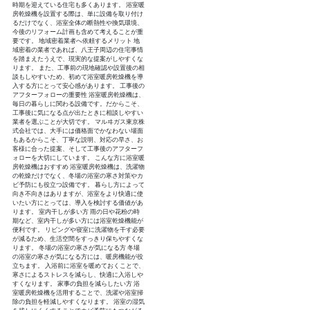
時期を迎えている住宅も多くあります。 浴室暖
房乾燥機を設置する際は、単に設備を取り付け
るだけでなく、浴室全体の断熱性や換気環境、
今後のリフォーム計画も含めて考えることが重
要です。 地域密着業者へ依頼するメリット 地
域密着の業者であれば、八王子周辺の住宅事情
を踏まえたうえで、現実的な提案がしやすくな
ります。 また、工事前の現地確認や設置後の相
談もしやすいため、初めて浴室暖房乾燥機を導
入する方にとって安心感があります。 工事後の
アフターフォローの重要性 浴室暖房乾燥機は、
毎日の暮らしに関わる設備です。だからこそ、
工事後に気になる点が出たときに相談しやすい
業者を選ぶことが大切です。 マルヰガス東京株
式会社では、大手には価格面でかなわない場面
もあるからこそ、丁寧な説明、対応の早さ、お
客様に合った提案、そして工事後のアフターフ
ォローを大切にしています。 こんな方に浴室暖
房乾燥機はおすすめ 浴室暖房乾燥機は、洗濯物
の乾燥だけでなく、冬場の浴室の寒さ対策やカ
ビ予防にも役立つ設備です。 暮らし方によって
向き不向きはありますが、浴室をより快適に使
いたい方にとっては、導入を検討する価値があ
ります。 室内干しが多い方 雨の日や花粉の時
期など、室内干しが多い方には浴室乾燥機能が
便利です。 リビングや寝室に洗濯物を干す必要
が減るため、生活空間をすっきり保ちやすくな
ります。 冬場の浴室の寒さが気になる方 冬場
の浴室の寒さが気になる方には、暖房機能が役
立ちます。 入浴前に浴室を暖めておくことで、
寒さによるストレスを減らし、快適に入浴しや
すくなります。 家事の負担を減らしたい方 浴
室暖房乾燥機を活用することで、洗濯や浴室掃
除の負担を軽減しやすくなります。 浴室の湿気