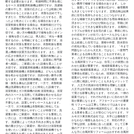
断する必要があります。 乾燥時間に不満を感じ
ない費用で補修できる場合があります。 しか
るケース 浴室暖房乾燥機は便利ですが、洗濯物
し、放置してしまうと被害が広がり、修理費用
の量や干し方、浴室の広さによっては乾燥に時
も大きくなりやすくなります。 定期点検は結果
間がかかることがあります。 衣類を詰めて干し
的に住宅を長持ちさせることにつながります。
すぎたり、空気の流れが悪かったりすると、思
小さな補修で大きな被害を防げる理由 棟板金の
ったより乾きにくいと感じる場合があります。
浮きやシーリングのひび割れなどは、早期に対
浴室乾燥を重視する場合は、乾燥性能だけでな
応することで大きな被害を防げます。 台風時に
く、洗濯物の量や使い方を考えておくことが大
トラブルが発生する住宅の多くは、事前に何ら
切です。 使い方や機種選びで後悔を防ぐポイン
かの劣化サインが出ているケースも少なくあり
ト 後悔を防ぐためには、導入前に「何を一番重
ません。 築10年以上の住宅は特に注意 築10年
視するのか」を明確にすることが重要です。 浴
以上経過した住宅では、屋根や外壁、防水部分
室の寒さ対策を重視するのか、衣類乾燥を重視
の劣化が進んでいる場合があります。 「今まで
するのか、カビ予防を重視するのかによって、
問題なかったから大丈夫」ではなく、一度専門
選ぶ機種や設置方法が変わります。 また、浴室
業者による点検を受けることをおすすめしま
の広さや換気ダクトの状況、電源の有無によっ
す。 八王子で台風対策リフォームを依頼するな
ても適した機種は異なります。設置前に専門業
ら 台風対策リフォームは、住宅ごとの状態に合
者へ相談し、ご家庭に合った設備を選ぶことが
わせた提案が重要です。 地域密着業者ならでは
大切です。 浴室暖房乾燥機と衣類乾燥機の違い
の強み 地域密着業者は、八王子周辺の気候や住
浴室暖房乾燥機と衣類乾燥機は、どちらも洗濯
宅事情を把握しているため、現実的で実用的な
物を乾かせる設備ですが、目的や使い勝手が異
提案がしやすい特徴があります。 また、何かあ
なります。 浴室暖房乾燥機は、浴室の暖房・乾
った際に相談しやすいことも大きなメリットで
燥・換気を兼ねた設備です。一方で、衣類乾燥
す。 八王子の気候や住宅事情を理解した提案
機は洗濯物を乾かすことに特化した設備です。
八王子は住宅地と自然環境が近く、立地によっ
浴室乾燥とガス乾燥機の比較 浴室乾燥は、浴室
て受ける影響も異なります。 そのため、一律の
内のスペースを活用して洗濯物を乾かせる点が
提案ではなく、それぞれの住まいに合わせた対
メリットです。新たに乾燥機を置くスペースが
策が重要になります。 アフターフォローの重要
不要なため、設置しやすいケースもあります。
性 リフォームは工事して終わりではありませ
一方で、ガス乾燥機は衣類乾燥に特化してお
ん。 工事後の点検や相談対応など、長く付き合
り、短時間で乾かしやすいことが特徴です。洗
える業者を選ぶことが安心につながります。 マ
濯量が多いご家庭や、乾燥スピードを重視した
ルヰガス東京株式会社では、大手には価格面で
い方には、ガス乾燥機の方が合う場合もありま
かなわない場面もあるからこそ、対応の早さ、
す。 洗濯量によって向き不向きが異なる 洗濯
丁寧な説明、お客様に合った提案、そして工事
物の量が少ないご家庭や、雨の日だけ浴室乾燥
後のアフターフォローを大切にしています。 こ
を使いたいご家庭では、浴室暖房乾燥機でも十
んな方に台風対策リフォームはおすすめ 台風対
分に便利さを感じられる場合があります。 一方