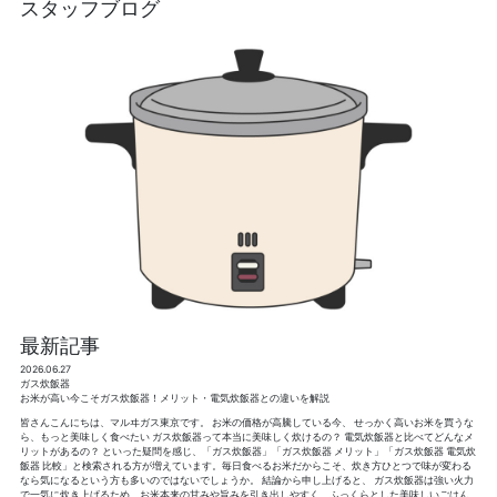
スタッフブログ
最新記事
2026.06.27
ガス炊飯器
お米が高い今こそガス炊飯器！メリット・電気炊飯器との違いを解説
皆さんこんにちは、マルヰガス東京です。 お米の価格が高騰している今、 せっかく高いお米を買うな
ら、もっと美味しく食べたい ガス炊飯器って本当に美味しく炊けるの？ 電気炊飯器と比べてどんなメ
リットがあるの？ といった疑問を感じ、「ガス炊飯器」「ガス炊飯器 メリット」「ガス炊飯器 電気炊
飯器 比較」と検索される方が増えています。毎日食べるお米だからこそ、炊き方ひとつで味が変わる
なら気になるという方も多いのではないでしょうか。 結論から申し上げると、 ガス炊飯器は強い火力
で一気に炊き上げるため、お米本来の甘みや旨みを引き出しやすく、ふっくらとした美味しいごはん