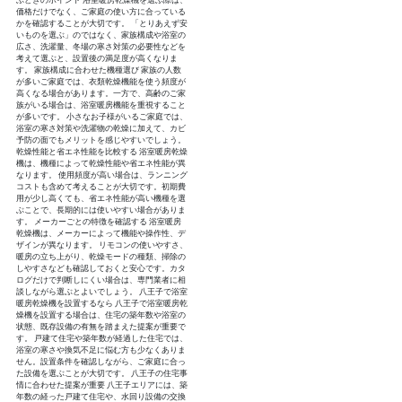
価格だけでなく、ご家庭の使い方に合っている
かを確認することが大切です。 「とりあえず安
いものを選ぶ」のではなく、家族構成や浴室の
広さ、洗濯量、冬場の寒さ対策の必要性などを
考えて選ぶと、設置後の満足度が高くなりま
す。 家族構成に合わせた機種選び 家族の人数
が多いご家庭では、衣類乾燥機能を使う頻度が
高くなる場合があります。一方で、高齢のご家
族がいる場合は、浴室暖房機能を重視すること
が多いです。 小さなお子様がいるご家庭では、
浴室の寒さ対策や洗濯物の乾燥に加えて、カビ
予防の面でもメリットを感じやすいでしょう。
乾燥性能と省エネ性能を比較する 浴室暖房乾燥
機は、機種によって乾燥性能や省エネ性能が異
なります。 使用頻度が高い場合は、ランニング
コストも含めて考えることが大切です。初期費
用が少し高くても、省エネ性能が高い機種を選
ぶことで、長期的には使いやすい場合がありま
す。 メーカーごとの特徴を確認する 浴室暖房
乾燥機は、メーカーによって機能や操作性、デ
ザインが異なります。 リモコンの使いやすさ、
暖房の立ち上がり、乾燥モードの種類、掃除の
しやすさなども確認しておくと安心です。カタ
ログだけで判断しにくい場合は、専門業者に相
談しながら選ぶとよいでしょう。 八王子で浴室
暖房乾燥機を設置するなら 八王子で浴室暖房乾
燥機を設置する場合は、住宅の築年数や浴室の
状態、既存設備の有無を踏まえた提案が重要で
す。 戸建て住宅や築年数が経過した住宅では、
浴室の寒さや換気不足に悩む方も少なくありま
せん。設置条件を確認しながら、ご家庭に合っ
た設備を選ぶことが大切です。 八王子の住宅事
情に合わせた提案が重要 八王子エリアには、築
年数の経った戸建て住宅や、水回り設備の交換