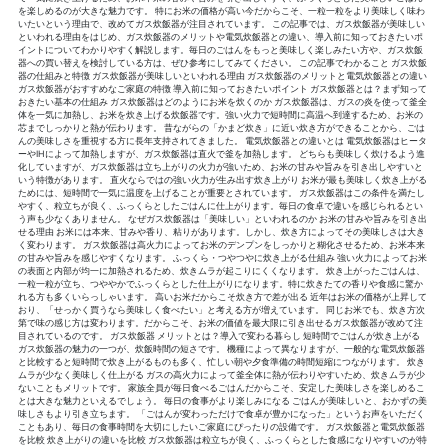
を楽しめるのが大きな魅力です。 特にお米の価格が高い今だからこそ、一粒一粒をより美味しく味わ
いたいという理由で、改めてガス炊飯器が注目されています。 この記事では、ガス炊飯器が美味しい
といわれる理由をはじめ、ガス炊飯器のメリットや電気炊飯器との違い、導入前に知っておきたいポ
イントについてわかりやすく解説します。毎日のごはんをもっと美味しく楽しみたい方や、ガス炊飯
器への買い替えを検討している方は、ぜひ参考にしてみてください。 この記事でわかること ガス炊飯
器の仕組みと特徴 ガス炊飯器が美味しいといわれる理由 ガス炊飯器のメリットと電気炊飯器との違い
ガス炊飯器がおすすめなご家庭の特徴 導入前に知っておきたいポイント ガス炊飯器とは？まず知って
おきたい基本の仕組み ガス炊飯器はどのようにお米を炊くのか ガス炊飯器は、ガスの炎を使って釜全
体を一気に加熱し、お米を炊き上げる炊飯器です。強い火力で短時間に高温へ到達するため、お米の
芯までしっかりと熱が伝わります。 昔ながらの「かまど炊き」に近い炊き方ができることから、ごは
んの美味しさを重視する方に長年支持されてきました。 電気炊飯器との違いとは 電気炊飯器はヒータ
ーやIHによって加熱しますが、ガス炊飯器は直火で釜を加熱します。 どちらも美味しく炊けるよう進
化していますが、ガス炊飯器は立ち上がりの火力が強いため、お米の甘みや旨みを引き出しやすいと
いう特徴があります。 直火ならではの強い火力が生み出す炊き上がり お米が最も美味しく炊き上がる
ためには、短時間で一気に温度を上げることが重要とされています。 ガス炊飯器はこの条件を満たし
やすく、粒立ちが良く、ふっくらとしたごはんに仕上がります。毎日の食卓で違いを感じられるとい
う声も少なくありません。 なぜガス炊飯器は「美味しい」といわれるのか お米の甘みや旨みを引き出
せる理由 お米には本来、甘みや香り、粘りがあります。しかし、炊き方によってその美味しさは大き
く変わります。 ガス炊飯器は高火力によってお米のデンプンをしっかりと糊化させるため、お米本来
の甘みや旨みを感じやすくなります。 ふっくら・つやつやに炊き上がる仕組み 強い火力によってお米
の表面と内部が均一に加熱されるため、炊きムラが起こりにくくなります。 炊き上がったごはんは、
一粒一粒が立ち、つややかでふっくらとした仕上がりになります。特に炊きたての香りや食感に驚か
れる方も多くいらっしゃいます。 高いお米だからこそ炊き方で差が出る 近年はお米の価格が上昇して
おり、「せっかく買うなら美味しく食べたい」と考える方が増えています。 同じお米でも、炊き方次
第で味の感じ方は変わります。だからこそ、お米の価値を最大限に引き出せるガス炊飯器が改めて注
目されているのです。 ガス炊飯器 メリットとは？導入で変わる暮らし 短時間でごはんが炊き上がる
ガス炊飯器の魅力の一つが、炊飯時間の短さです。 機種によって異なりますが、一般的な電気炊飯器
と比較すると短時間で炊き上がるものも多く、忙しい朝や夕食準備の時間短縮につながります。 炊き
ムラが少なく美味しく仕上がる ガスの高火力によって釜全体に熱が伝わりやすいため、炊きムラが少
ないこともメリットです。 家族全員が毎日食べるごはんだからこそ、安定した美味しさを楽しめるこ
とは大きな魅力といえるでしょう。 毎日の食事がより楽しみになる ごはんが美味しいと、おかずの美
味しさもより引き立ちます。 「ごはんが変わっただけで食卓が豊かになった」というお声をいただく
こともあり、毎日の食事時間を大切にしたいご家庭にぴったりの設備です。 ガス炊飯器と電気炊飯器
を比較 炊き上がりの違いを比較 ガス炊飯器は粒立ちが良く、ふっくらとした食感になりやすいのが特