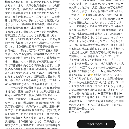
機種もあるため、専用回路が必要になる場合が
すいご提案、そして工事後のアフターフォロー
あります。また、換気や乾燥機能を十分に発揮
を大切にしながら、大切な住まいを守るお手伝
するためには、換気ダクトの状態も重要です。
いをいたします。 まずはお気軽にお問い合わせ
電気工事や換気ダクト工事が必要になるかどう
ください。
お問い合わせページはこちら ※
かは、住宅の状況によって異なります。工事費
クリックしていただくと、お問い合わせフォー
用にも関わるため、事前にしっかり確認してお
ムから直接ご入力いただけます。 八王子でリフ
きましょう。 浴室暖房乾燥機の費用相場 浴室
ォームの相談ならマルヰガス東京へ マルヰガス
暖房乾燥機の費用は、本体価格と工事費によっ
東京株式会社は、 八王子市指定水道業者・東京
て変わります。機種のグレードや浴室の状態、
都指定排水設備工事事業者として、地域の住宅
新規設置か交換かによっても費用は異なりま
設備工事を数多く行ってきました。 キッチン・
す。 費用だけで判断するのではなく、必要な機
浴室・トイレなどの水回りリフォームはもちろ
能や使い方に合っているかを確認することが大
ん、 ガス設備工事や配管工事など、住まいに関
切です。 本体価格の目安 浴室暖房乾燥機の本
する幅広い施工に対応しています。 お客様から
体価格は、一般的に5万円〜15万円前後が目安
は 担当者の人柄・説明力 丁寧な対応 納得でき
です。 シンプルな換気・乾燥機能中心のタイプ
る提案 といった点を評価いただいています。
であれば比較的費用を抑えやすく、暖房性能や
「まずは見積もりだけ相談したい」 「リフォー
省エネ機能、ミスト機能などが充実したタイプ
ムするべきか悩んでいる」 そんな段階でも大丈
では本体価格が高くなる傾向があります。 工事
夫です。 八王子でリフォームをご検討の方は、
費込みの費用相場 工事費込みの場合、既存設備
お気軽にご相談ください。
お電話でのご相
からの交換であれば10万円〜25万円前後が目安
談 042-622-3772
お問い合わせページはこ
になることが多いです。 新規設置の場合や、電
ちら ※クリックしていただくと、お問い合わせ
気工事・ダクト工事が必要な場合は、20万円〜
フォームから直接ご入力いただけます。 マルヰ
40万円前後になるケースもあります。 ただ
ガス東京の施工事例・口コミはこちら より詳し
し、住宅の状態や設置条件によって費用は変動
い施工事例やお客様の口コミは、以下のページ
するため、正確な金額を知るには現地調査と見
からご覧いただけます。 ▶ 施工事例を見る ▶
積もりが必要です。 費用が変動するポイント
お客様の口コミを見る また、マルヰガス東京株
（機種・住宅状況・工事内容） 費用が変わる主
式会社は 八王子市内の登録施工業者として掲載
なポイントは、選ぶ機種、既存設備の有無、電
されています。 ▶ 八王子市公式サイトの登録
気工事の必要性、換気ダクトの状態、浴室の構
施工業者一覧はこちら
造です。 同じ浴室暖房乾燥機でも、交換だけで
リフォーム・修理
済む場合と、新規に配線やダクト工事が必要な
場合では費用が大きく変わります。見積もりを
見る際は、本体価格だけでなく、工事内容まで
read more
確認することが重要です。 浴室暖房乾燥機を選
ぶときのポイント 浴室暖房乾燥機を選ぶ際は、